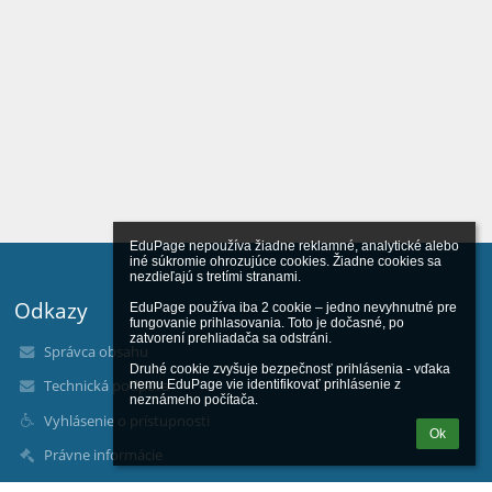
EduPage nepoužíva žiadne reklamné, analytické alebo 
iné súkromie ohrozujúce cookies. Žiadne cookies sa 
nezdieľajú s tretími stranami.

Odkazy
EduPage používa iba 2 cookie – jedno nevyhnutné pre 
fungovanie prihlasovania. Toto je dočasné, po 
zatvorení prehliadača sa odstráni.

Správca obsahu
Druhé cookie zvyšuje bezpečnosť prihlásenia - vďaka 
Technická podpora
nemu EduPage vie identifikovať prihlásenie z 
neznámeho počítača.
Vyhlásenie o prístupnosti
Ok
Právne informácie
Zásady ochrany osobných údajov